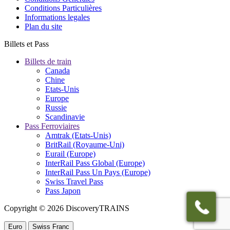
Conditions Particulières
Informations legales
Plan du site
Billets et Pass
Billets de train
Canada
Chine
Etats-Unis
Europe
Russie
Scandinavie
Pass Ferroviaires
Amtrak (Etats-Unis)
BritRail (Royaume-Uni)
Eurail (Europe)
InterRail Pass Global (Europe)
InterRail Pass Un Pays (Europe)
Swiss Travel Pass
Pass Japon
Copyright © 2026 DiscoveryTRAINS
Euro
Swiss Franc