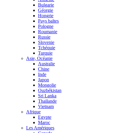
Bulgarie
Géorgie
Hongrie
Pays baltes
Pologne
Roumanie
Russie
Slovenie
Tchéquie
Turquie
Asie, Océanie
Australie
Chine
Inde
Japon
Mongolie
Ouzbékistan
Sri Lanka
Thaïlande
Vietnam
Afrique
Egypte
Maroc
Les Amériques