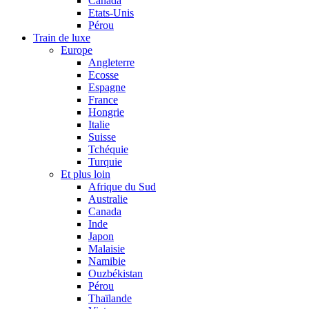
Canada
Etats-Unis
Pérou
Train de luxe
Europe
Angleterre
Ecosse
Espagne
France
Hongrie
Italie
Suisse
Tchéquie
Turquie
Et plus loin
Afrique du Sud
Australie
Canada
Inde
Japon
Malaisie
Namibie
Ouzbékistan
Pérou
Thaïlande