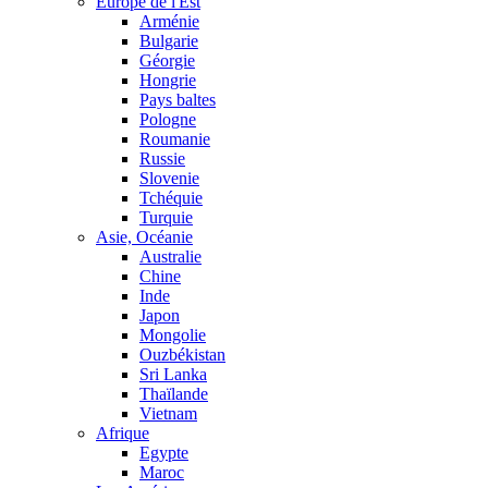
Europe de l'Est
Arménie
Bulgarie
Géorgie
Hongrie
Pays baltes
Pologne
Roumanie
Russie
Slovenie
Tchéquie
Turquie
Asie, Océanie
Australie
Chine
Inde
Japon
Mongolie
Ouzbékistan
Sri Lanka
Thaïlande
Vietnam
Afrique
Egypte
Maroc