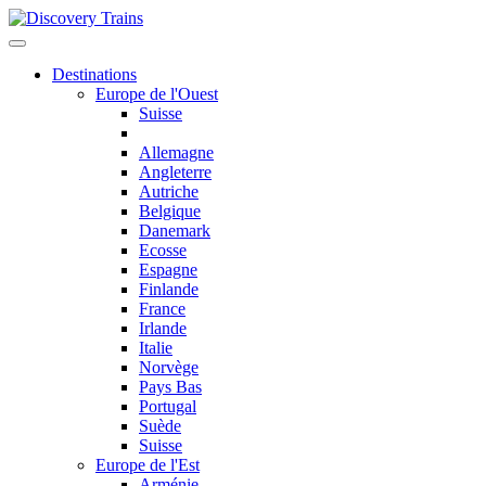
Destinations
Europe de l'Ouest
Suisse
Allemagne
Angleterre
Autriche
Belgique
Danemark
Ecosse
Espagne
Finlande
France
Irlande
Italie
Norvège
Pays Bas
Portugal
Suède
Suisse
Europe de l'Est
Arménie