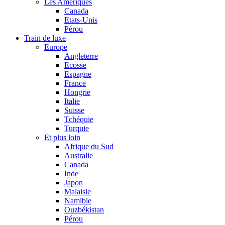
Les Amériques
Canada
Etats-Unis
Pérou
Train de luxe
Europe
Angleterre
Ecosse
Espagne
France
Hongrie
Italie
Suisse
Tchéquie
Turquie
Et plus loin
Afrique du Sud
Australie
Canada
Inde
Japon
Malaisie
Namibie
Ouzbékistan
Pérou