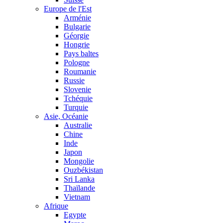
Europe de l'Est
Arménie
Bulgarie
Géorgie
Hongrie
Pays baltes
Pologne
Roumanie
Russie
Slovenie
Tchéquie
Turquie
Asie, Océanie
Australie
Chine
Inde
Japon
Mongolie
Ouzbékistan
Sri Lanka
Thaïlande
Vietnam
Afrique
Egypte