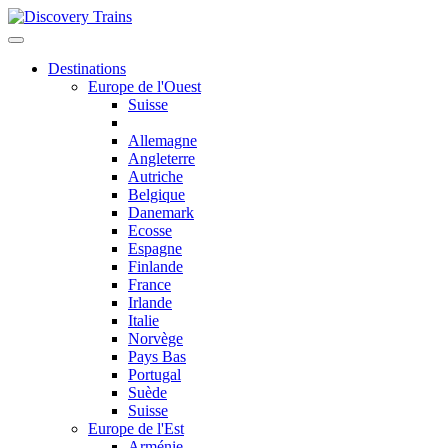
Destinations
Europe de l'Ouest
Suisse
Allemagne
Angleterre
Autriche
Belgique
Danemark
Ecosse
Espagne
Finlande
France
Irlande
Italie
Norvège
Pays Bas
Portugal
Suède
Suisse
Europe de l'Est
Arménie