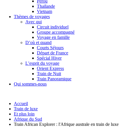
Pérou
Thaïlande
Vietnam
Thèmes de voyages
Avec qui
Circuit individuel
Groupe accompagné
Voyage en famille
D’où et quand
Courts Séjours
Départ de France
Spécial Hiver
L’esprit du voyage
Orient Express
Train de Nuit
Train Panoramique
Qui sommes-nous
Accueil
Train de luxe
Et plus loin
Afrique du Sud
Train African Explorer : l'Afrique australe en train de luxe