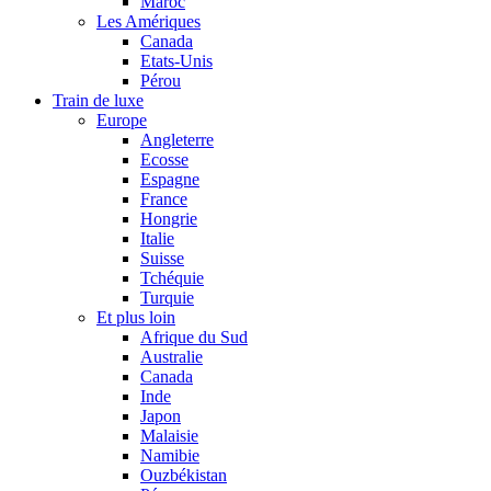
Maroc
Les Amériques
Canada
Etats-Unis
Pérou
Train de luxe
Europe
Angleterre
Ecosse
Espagne
France
Hongrie
Italie
Suisse
Tchéquie
Turquie
Et plus loin
Afrique du Sud
Australie
Canada
Inde
Japon
Malaisie
Namibie
Ouzbékistan