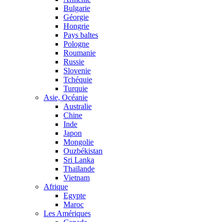
Bulgarie
Géorgie
Hongrie
Pays baltes
Pologne
Roumanie
Russie
Slovenie
Tchéquie
Turquie
Asie, Océanie
Australie
Chine
Inde
Japon
Mongolie
Ouzbékistan
Sri Lanka
Thaïlande
Vietnam
Afrique
Egypte
Maroc
Les Amériques