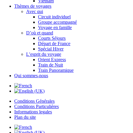
Vietnam
Thèmes de voyages
Avec qui
Circuit individuel
Groupe accompagné
Voyage en famille
D’où et quand
Courts Séjours
Départ de France
Spécial Hiver
L’esprit du voyage
Orient Express
Train de Nuit
Train Panoramique
Qui sommes-nous
Conditions Générales
Conditions Particulières
Informations legales
Plan du site