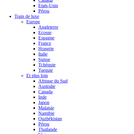
Canada
Etats-Unis
Pérou
Train de luxe
Europe
Angleterre
Ecosse
Espagne
France
Hongrie
Italie
Suisse
Tchéquie
Turquie
Et plus loin
Afrique du Sud
Australie
Canada
Inde
Japon
Malaisie
Namibie
Ouzbékistan
Pérou
Thaïlande